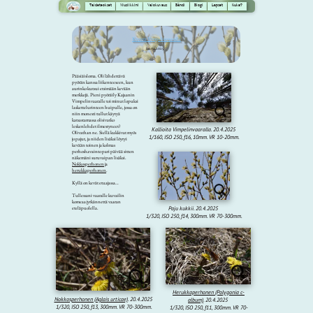
Taideteokset
Musiikkini
Valokuvaus
Bändi
Blogi
Lapset
Kuka?
Kevättä Vimpelinvaaralla
20.04.2025
Pääsiäisloma. Oli lähdettävä
pyörän kanssa liikenteeseen, kun
aurinko kutsui etsimään kevään
merkkejä. Pieni pyöräily Kajaanin
Vimpelinvaaralle toi minut lopuksi
laskettelurinteen huipulle, jossa on
niin monesti tullut käytyä
katsastamassa olisivatko
leskenlehdet ilmestyneet?
Kallioita Vimpelinvaaralla. 20.4.2025
Olivathan ne. Siellä kukkivat myös
1/160, ISO 250, f16, 10mm. VR 10-20mm.
jo pajut, ja niiden lisäksi löytyi
kevään toinen ja kolmas
perhoshavainto pari päivää sitten
näkemäni suruvaipan lisäksi.
Nokkosperhonen
ja
herukkaperhonen
.
Kyllä on kevät etuajassa…
Tullessani vaaralle kuvailin
komeaa jyrkännettä vaaran
eteläpuolella.
Paju kukkii. 20.4.2025
1/320, ISO 250, f14, 300mm. VR 70-300mm.
Herukkaperhonen (Polygonia c-
Nokkosperhonen (Aglais urticae)
. 20.4.2025
album)
. 20.4.2025
1/320, ISO 250, f13, 300mm. VR 70-300mm.
1/320, ISO 250, f11, 300mm. VR 70-