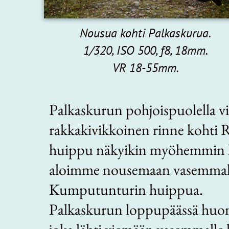
Nousua kohti Palkaskurua.
1/320, ISO 500, f8, 18mm.
VR 18-55mm.
Palkaskurun pohjoispuolella v
rakkakivikkoinen rinne kohti 
huippu näkyikin myöhemmin 
aloimme nousemaan vasemmalle,
Kumputunturin huippua.
Palkaskurun loppupäässä hu