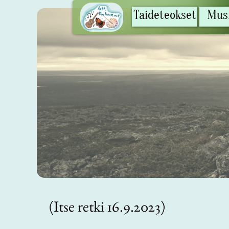
Taideteokset
Taideteokset
Musi
Musi
(Itse retki 16.9.2023)