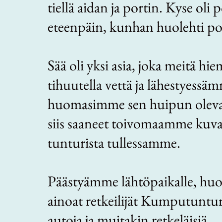
tiellä aidan ja portin. Kyse oli p
eteenpäin, kunhan huolehti por
Sää oli yksi asia, joka meitä hie
tihuutella vettä ja lähestyes
huomasimme sen huipun olevan
siis saaneet toivomaamme kuva
tunturista tullessamme.
Päästyämme lähtöpaikalle, hu
ainoat retkeilijät Kumputunturil
autoja ja muitakin retkeläisiä.