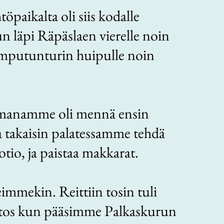
öpaikalta oli siis kodalle
n läpi Räpäslaen vierelle noin
mputunturin huipulle noin
manamme oli mennä ensin
ja takaisin palatessamme tehdä
tio, ja paistaa makkarat.
immekin. Reittiin tosin tuli
tos kun pääsimme Palkaskurun