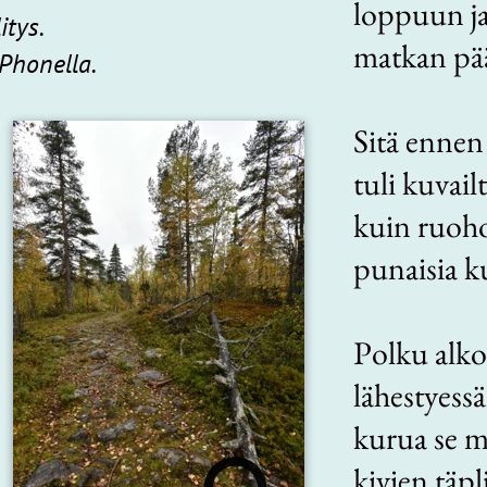
loppuun ja
itys.
matkan pää
iPhonella.
Sitä ennen
tuli kuvail
kuin ruoho
punaisia k
Polku alko
lähestyes
kurua se m
kivien täpl