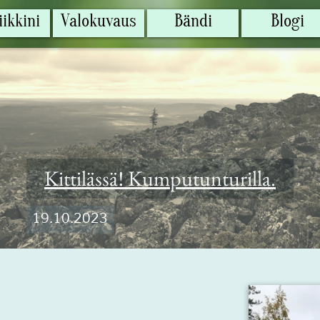
ikkini
ikkini
Valokuvaus
Valokuvaus
Bändi
Bändi
Blogi
Blogi
Kittilässä! Kumputunturilla.
19.10.2023