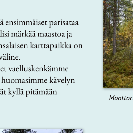
ä ensimmäiset parisataa
lisi märkää maastoa ja
ansalaisen karttapaikka on
väline.
udet vaelluskenkämme
eksi huomasimme kävelyn
vät kyllä pitämään
Moottori