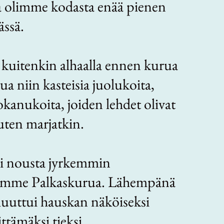
 olimme kodasta enää pienen
ssä.
 kuitenkin alhaalla ennen kurua
tua niin kasteisia juolukoita,
kanukoita, joiden lehdet olivat
uten marjatkin.
i nousta jyrkemmin
sämme Palkaskurua. Lähempänä
uuttui hauskan näköiseksi
ittämäksi tieksi.