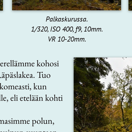
Palkaskurussa.
1/320, ISO 400, f9, 10mm.
VR 10-20mm.
ierellämme kohosi
Räpäslakea. Tuo
komeasti, kun
 eli etelään kohti
omasimme polun,