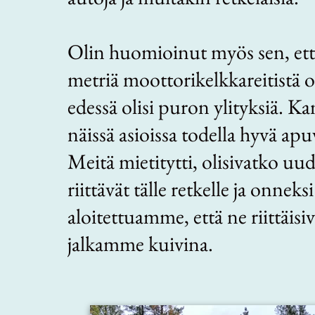
Olin huomioinut myös sen, ett
metriä moottorikelkkareitistä o
edessä olisi puron ylityksiä. K
näissä asioissa todella hyvä apu
Meitä mietitytti, olisivatko u
riittävät tälle retkelle ja onn
aloitettuamme, että ne riittäisi
jalkamme kuivina.