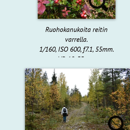
Ruohokanukoita reitin
varrella.
1/160, ISO 600, f7.1, 55mm.
VR 18-55mm.