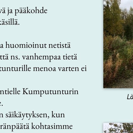
vä ja pääkohde
sillä.
ja huomioinut netistä
että ns. vanhempaa tietä
unturille menoa varten ei
äntielle Kumputunturin
Lä
e.
n säikäytyksen, kun
ränpäätä kohtasimme