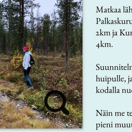
Matkaa läht
Palkaskuru
2km ja Ku
4km.
Suunnitel
huipulle, 
kodalla nuo
Näin me te
pieni muu