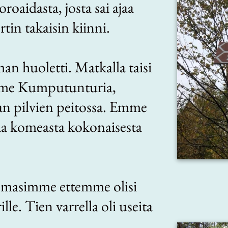
oroaidasta, josta sai ajaa
tin takaisin kiinni.
man huoletti. Matkalla taisi
sämme Kumputunturia,
 pilvien peitossa. Emme
a komeasta kokonaisesta
omasimme ettemme olisi
le. Tien varrella oli useita