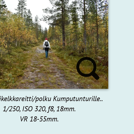
kelkkareitti/polku Kumputunturille..
1/250, ISO 320, f8, 18mm.
VR 18-55mm.