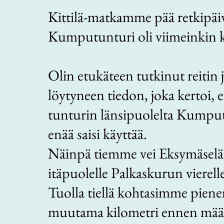
Kittilä-matkamme pää retkipäi
Kumputunturi oli viimeinkin kä
Olin etukäteen tutkinut reitin 
löytyneen tiedon, joka kertoi, 
tunturin länsipuolelta Kumput
enää saisi käyttää.
Näinpä tiemme vei Eksymäsel
itäpuolelle Palkaskurun vierell
Tuolla tiellä kohtasimme piene
muutama kilometri ennen mää